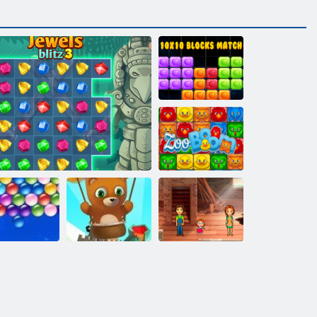
10x10ブロック
マッチ
動物園ブーム
おいしいエミ
リーのホーム
永遠のバブル
スイートホー
ゲン ば ぶる
キラキラ ジュエル 3
シューター
ム