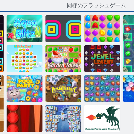
同様のフラッシュゲーム
アクア ブリッ
スクエアスタ
マッチアリー
ツ
ッカ
ナ
クッキー クラ
ガーデンテイ
ジュエルレジ
ッシュ 3
ルズ
ェンド
プール パーテ
フルーツ クラ
ィ
呪われた宝物2
ッシュ
ム