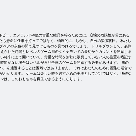
、ルビー、エメラルドや他の貴重な結晶を得るためには、崩壊の危険性が常にある
たも懸命に仕事を持ってではなく、物理的に、しかし、自分の緊張状回。 私たち
グペアの灰色の間で見つけるものを見つけるでしょう。 ドリルダウンして、裏側
与えられた時間とレベルのゲーム川のダイヤモンドの最初からカウントを開始しま
ない将来にまで開いていて、貴重な時間を無駄に浪費していない人の位置を暗記す
時間がない場合はレベルが再び全体のゲームを開始する必要があります。 川の
レベルを通過することは困難ではありません。 それはあなたのために困難な場合で
がわかります。 ゲームは楽しい時を過すための手段としてだけではなく、明確な
ォンは、このおもちゃを再生できるようになります。