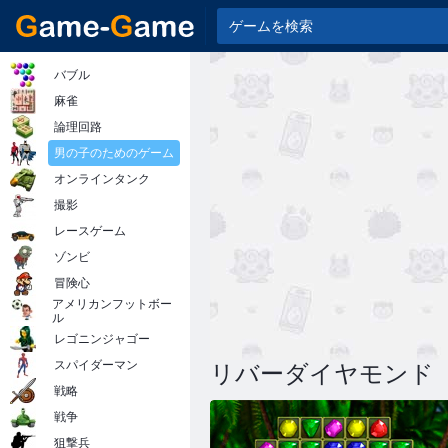
バブル
麻雀
論理回路
男の子のためのゲーム
オンラインタンク
撮影
レースゲーム
ゾンビ
冒険心
アメリカンフットボー
ル
レゴニンジャゴー
スパイダーマン
リバーダイヤモンド
戦略
戦争
狙撃兵