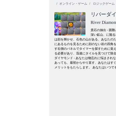
オンライン・ゲーム
ロジックゲーム
リバーダ
River Diamo
貴石の抽出 - 
深い鉱山、に陥る
は顔を輝かせ、石色の山がある、あなたの
チェスクラシック
にあるものを見るために顔のない岩の四角
す右側のパネルでタイマーを探すために覚
る必要があり、迅速にタイルを見つけて除去
ダイヤモンド - あなたは物忘れに悩まさ
あっても、最初からやり直す、あなたはす
メリットをもたらします。 あなたはいつで