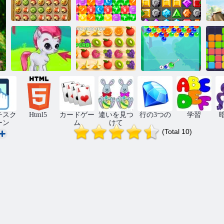
アトランティ
ピラミッドダ
ダイヤモンド
隠
ス浮上
イヤモンド
フィーバー
ジューシーダ
秘密のバブル
イ
バブルゲーム
ッシュ
と仲間たち
チスク
Html5
カードゲー
違いを見つ
行の3つの
学習
ーン
ム
けて
(Total 10)