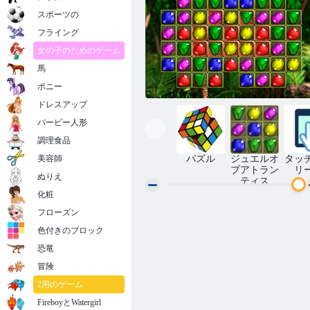
スポーツの
フライング
女の子のためのゲーム
馬
ポニー
ドレスアップ
バービー人形
調理食品
美容師
パズル
ジュエルオ
タッ
ブアトラン
リ
ぬりえ
ティス
化粧
フローズン
古代のダイヤモンド
色付きのブロック
恐竜
冒険
2用のゲーム
FireboyとWatergirl