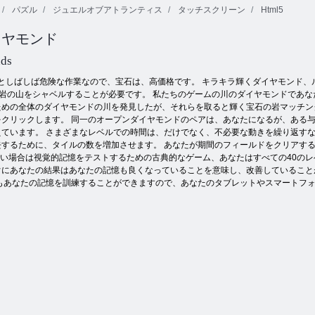
パズル
ジュエルオブアトランティス
タッチスクリーン
Html5
カラーピクセ
イヤモンド
バックギャモ
マジョンフォ
ルアートクラ
ンクラシック
ルトゥナ
シック
nds
困難としばしば危険な作業なので、宝石は、高価格です。 キラキラ輝くダイヤモンド
岩の山をシャベルすることが必要です。 私たちのゲームの川のダイヤモンドであな
ための全体のダイヤモンドの川を発見したが、それらを取ると輝く宝石の岩マッチン
をクリックします。 同一のオープンダイヤモンドのペアは、あなたになるが、ある
えています。 さまざまなレベルでの時間は、だけでなく、不必要な動きを繰り返す
するために、タイルの数を増加させます。 あなたが期間のフィールドをクリアする
れない場合は視覚的記憶をテストするための古典的なゲーム、あなたはすべての40の
ぐにあなたの結果はあなたの記憶も良くなっていることを意味し、改善していること
もあなたの記憶を訓練することができますので、あなたのタブレットやスマートフ