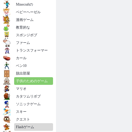
Minecraftの
ベビーヘーゼル
漫画ゲーム
教育的な
スポンジボブ
ファーム
トランスフォーマー
カール
ベン10
脱出部屋
子供のためのゲーム
マリオ
カタツムリボブ
ソニックゲーム
スキー
クエスト
Flashゲーム