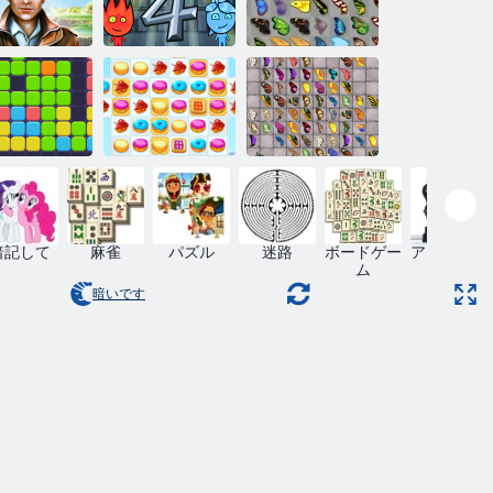
Fireboy and
しダイヤモ
Watergirl 4：ク
バタフライ京
ンドの滝
リスタル寺院
都
レブンイレ
クッキー クラ
バタフライキ
ブン
ッシュ 2
ョーダイHD
暗記して
麻雀
パズル
迷路
ボードゲー
アクション
ム
暗いです