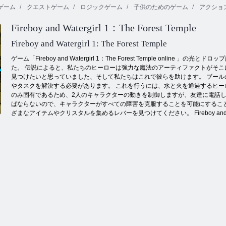
ゲーム
クエストゲーム
ロジックゲーム
子供のためのゲーム
アクショ
Fireboy and Watergirl 1：The Forest Temple
秘密のバブル
ジューシーダ
バブルゲーム
と仲間たち
ッシュ
Fireboy and Watergirl 1: The Forest Temple
ゲーム「Fireboy and Watergirl 1：The Forest Temple on
た。 伝説によると、私たちのヒーローは強力な魔法のアーティファクトがそこ
見つけたいと思っていました、そして私たちはこれで彼らを助けます。 ブー
やタスクを解決する必要があります。 これを行うには、水と火を通過するヒー
のみ固有であるため、2人のキャラクターの動きを制御しますが、友達に電話し
ばならないので、キャラクターがすべての障害を克服することを可能にするこ
ざまなアイテムやクリスタルを集めるレバーを見つけてください。 Fireboy and Waterg