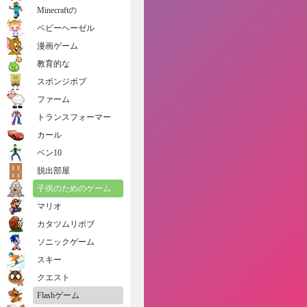
Minecraftの
ベビーヘーゼル
漫画ゲーム
教育的な
スポンジボブ
ファーム
トランスフォーマー
カール
ベン10
脱出部屋
子供のためのゲーム
マリオ
カタツムリボブ
ソニックゲーム
スキー
クエスト
Flashゲーム