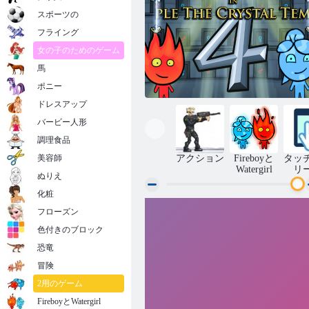
スポーツの
フライング
女の子のためのゲーム
馬
ポニー
ドレスアップ
バービー人形
調理食品
美容師
アクション
Fireboyと
タッ
Watergirl
リ
ぬりえ
化粧
フローズン
Fireboy and Watergirl 4：クリスタル寺院
色付きのブロック
恐竜
冒険
2用のゲーム
FireboyとWatergirl