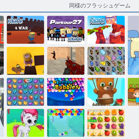
同様のフラッシュゲーム
小金：パルク
小金：Xmas
コガマ：4戦争
ール27
Parkour
アダム と イブ
クレイジーシ
バタフライ京
8ラブクエスト
ューティング
都
フルーツ クラ
永遠のバブル
ッシュ
ムゲン ば ぶる
シューター
オ