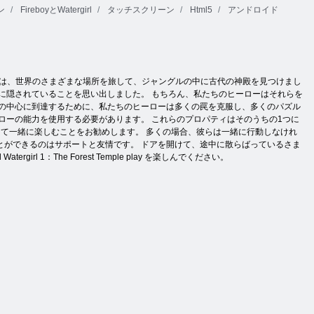
ン
FireboyとWatergirl
タッチスクリーン
Html5
アンドロイド
line 」の光とドロップは、世界のさまざまな場所を旅して、ジャングルの中に古代の神殿を見つけまし
に隠されていることを思い出しました。 もちろん、私たちのヒーローはそれらを
ルの中心に到達するために、私たちのヒーローは多くの罠を克服し、多くのパズル
ローの能力を使用する必要があります。 これらのプロパティはそのうちの1つに
て一緒に楽しむことをお勧めします。 多くの場合、彼らは一緒に行動しなけれ
とができるのはサポートと友情です。 ドアを開けて、途中に散らばっているさま
irl 1：The Forest Temple play を楽しんでください。