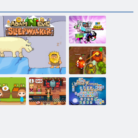
ティーン・タ
イタンズ・ゴ
ー：ジャン
プ・ジョーズ
呪われた宝物2
おいしいエミ
リーの新たな
マジョンフォ
レンジ牧場
アダム と イブ：スリープウォーカー
始まり
ルトゥナ