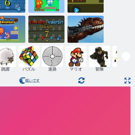
Fireboy and
オンラインで
オンラインで
tergirl 6：お
消防車とウォ
消防車とウォ
とぎ話
ーターガール
ーターガール
ファイアボー
ァイアーボ
イ＆ウォータ
イ ラン アド
ーガール 7: と
メキシコレッ
ベンチャー
その仲間たち
クス
跳躍
パズル
迷路
マリオ
冒険
スキル
暗いです