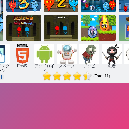
Fireboy and
Fireboy and
Watergirl 2：
Fireboy and
Watergirl 3：
The Light
Watergirl 5：要
Wa
The Ice Temple
Temple
素
ファイアボー
ブロックされ
ブロックされ
ルとウォータ
ていない森の
ていない森の
ーボール: パル
フ
消防車とウォ
消防車とウォ
クールのラブ
ー
ーターガール
ーターガール
ボール
チスク
Html5
アンドロイ
スペース
ゾンビ
忍者
ーン
ド
(Total 11)