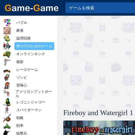
バブル
麻雀
論理回路
男の子のためのゲーム
オンラインタンク
撮影
レースゲーム
ゾンビ
冒険心
アメリカンフットボー
ル
レゴニンジャゴー
スパイダーマン
Fireboy and Watergirl 
戦略
戦争
狙撃兵