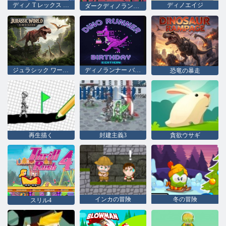
ディノ T レックス 3D ラン
ディノエイジ
ダークディノランナー
ジュラシック ワールド シミュレーター
ディノランナー バースデーエディション
恐竜の暴走
再生描く
封建主義3
貪欲ウサギ
インカの冒険
冬の冒険
スリル4