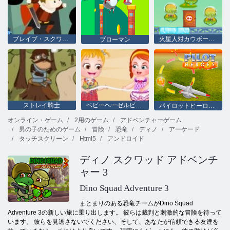
ブレイブ・スクワッド
火星人対カウボーイズ
ブローマン
ストレイ騎士
ベビーヘーゼルビーチパーティー
パイロットヒーローズ
オンライン・ゲーム
2用のゲーム
アドベンチャーゲーム
男の子のためのゲーム
冒険
恐竜
ディノ
アーケード
タッチスクリーン
Html5
アンドロイド
ディノ スクワッド アドベンチ
ャー 3
Dino Squad Adventure 3
まとまりのある恐竜チームがDino Squad
Adventure 3の新しい旅に乗り出します。 彼らは裁判と刺激的な冒険を待って
います。 彼らを見逃さないでください、そして、あなたが信頼できる友達を