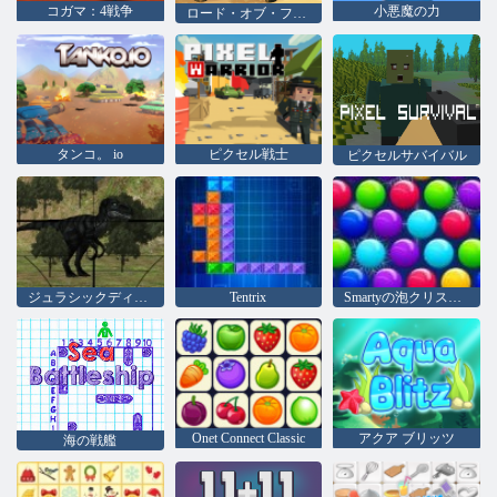
コガマ：4戦争
小悪魔の力
ロード・オブ・フューリー・デザート・ストライク
タンコ。 io
ピクセル戦士
ピクセルサバイバル
ジュラシックディノ狩猟
Tentrix
Smartyの泡クリスマス版
Onet Connect Classic
アクア ブリッツ
海の戦艦