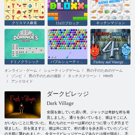
クリスマス麻雀
キッチンマジョン
11x11ブロック
ドミノクラシック
バブルシューティングhtml5
Fireboy and Watergirl 4：クリスタル寺院
オンライン・ゲーム
シューティングゲーム
男の子のためのゲーム
ゾンビ
男の子のための撮影
タッチスクリーン
Html5
アンドロイド
ダークビレッジ
Dark Village
全国を旅していた若い男、ジャックは奇妙な村を発
見しました。 通りを歩いていると、彼はそこに人
がいないことに気づいた。 私たちのヒーローは家のひとつに登って夕方まで
寝ました。 目を覚ますと、彼は外に出て、村の通りを歩き回っていたゾンビ
の大群に襲われました。 今ダークビレッジゲームであなたは彼が脱出し、不