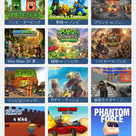
ゾンビ・ヌービック
動物 vs ゾンビ
プラント vs ゾンビ フュージョン ナイトメア
Mine Miner 3D: 夢の島の市長
植物 vs ゾンビのハイブリッド
バイカー vs ゾンビ
Dデイ：ラッシュ - タワーディフェンス
仮面ライダー：ゾンビサバイバル
ゾンビはジャンプすることはできません