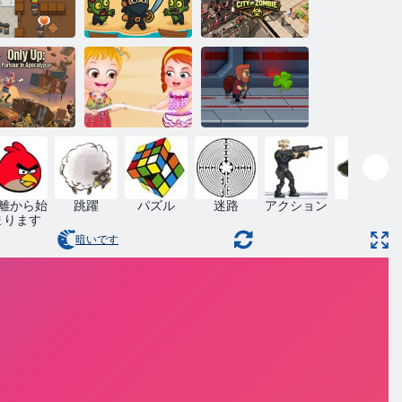
サバイバル タ
ンビの大群
イクーン シテ
を構築する
海賊王
ィ オブ ゾンビ
nly Up: 黙示
ベビーヘーゼ
のパルクー
ルビーチパー
Jetpackのマス
ル
ティー
ター
離から始
跳躍
パズル
迷路
アクション
冒険
まります
暗いです