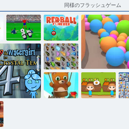
同様のフラッシュゲーム
ゴールキーパ
ーチャンピオ
レッドボール
ン
フォーエバー
バタフライ京
都
永遠のバブル
マ
シューター
オレンジ牧場
サンドボール