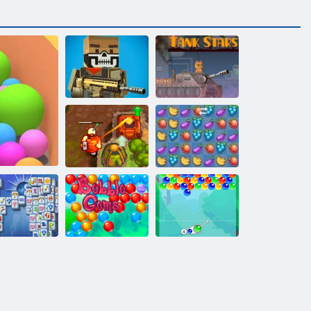
クレイジーピ
クセルウォー
フェア
タンクスター
フルーツ クラ
呪われた宝物2
ッシュ
ジョンフォ
秘密のバブル
ルトゥナ
バブルゲーム
と仲間たち