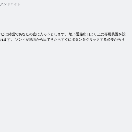
アンドロイド
。 ゾンビは発掘であなたの庭に入ろうとします。 地下通路出口より上に専用装置を設
されます。 ゾンビが地面から出てきたらすぐにボタンをクリックする必要があり
。