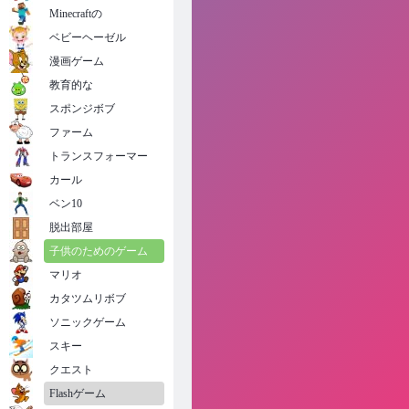
Minecraftの
ベビーヘーゼル
漫画ゲーム
教育的な
スポンジボブ
ファーム
トランスフォーマー
カール
ベン10
脱出部屋
子供のためのゲーム
マリオ
カタツムリボブ
ソニックゲーム
スキー
クエスト
Flashゲーム