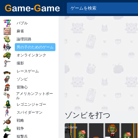
バブル
麻雀
論理回路
男の子のためのゲーム
オンラインタンク
撮影
レースゲーム
ゾンビ
冒険心
アメリカンフットボー
ル
レゴニンジャゴー
スパイダーマン
ゾンビを打つ
戦略
戦争
狙撃兵