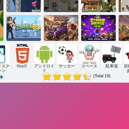
怒るゾンビ
エッグボット
カウボーイvs
ゾ
null
対ゾンビ
ゾンビ
Horizons Simへ
O
のロングドラ
録
ゾンビポップ
イブ
ゾンビマージ
チスク
Html5
アンドロイ
サッカー
スペース
駐車場
距
ーン
ド
(Total 10)