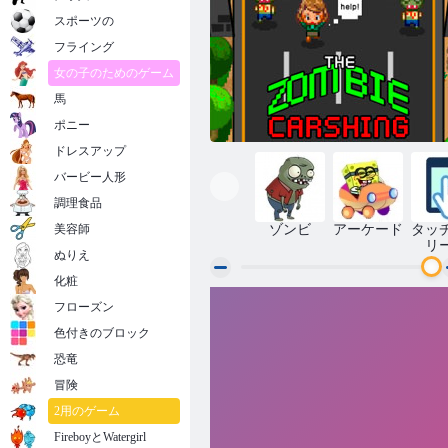
スポーツの
フライング
女の子のためのゲーム
馬
ポニー
ドレスアップ
バービー人形
調理食品
美容師
ゾンビ
アーケード
タッ
リ
ぬりえ
化粧
フローズン
ゾンビクラッシュ
色付きのブロック
恐竜
冒険
2用のゲーム
FireboyとWatergirl