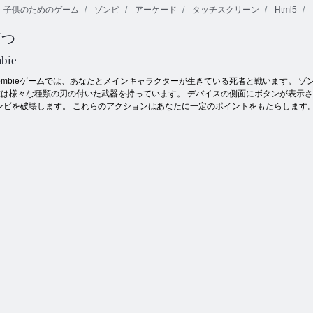
子供のためのゲーム
ゾンビ
アーケード
タッチスクリーン
Html5
打つ
Watergirl 4：クリスタル寺院
bie
 A Zombieゲームでは、あなたとメインキャラクターが生きている死者と戦います
彼は様々な種類の刃の付いた武器を持っています。 デバイスの側面にボタンが表示
ンビを破壊します。 これらのアクションはあなたに一定のポイントをもたらします