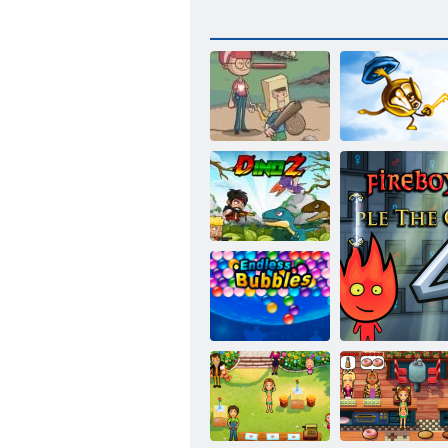
キー＆シール
裏庭の英雄
ド
ディノズ
ムゲン ば ぶる