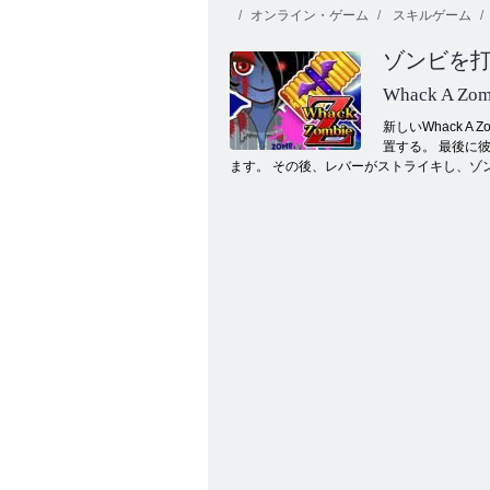
オンライン・ゲーム
スキルゲーム
おいしいエミ
リーのホーム
おいしいエミ
ゾンビを
スイートホー
リーの新たな
ム
Fireboy and 
始まり
Whack A Zom
新しいWhack
置する。 最後に
ます。 その後、レバーがストライキし、ゾ