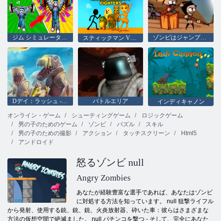
ジム シミュレーター オンライン エスケープ
ゾンビはジャンプすることはできません
スティックマン VS イタリアのブレインロット・ファイターズ
Dデイ：ラッシュ - タワーディフェンス
バトルエリア
インディキャノン
オンライン・ゲーム
シューティングゲーム
ロジックゲーム
男の子のためのゲーム
ゾンビ
パズル
スキル
男の子のための撮影
アクション
タッチスクリーン
Html5
アンドロイド
怒るゾンビ null
Angry Zombies
あなたが経験豊富な選手であれば、あなたはゾンビ
に対処する方法を知っています。 null 狙撃ライフル
から発射、使用する銃、銃、銃、火炎放射器、砕いた車：彼らはさまざまな
方法の仮想空間で絶滅ました。 null パチンコを撃つ - そして、完全にあなた