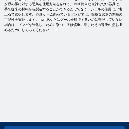
が緑の豚に対する悪鳥を使用方法を忘れて。 null 簡単な複雑でない器具は、
手で従来の材料から製造することができるだけでなく、シェルの使用は、地
上石で選択します。 null ゲーム怒っているゾンビでは、簡単な武器の無限の
可能性を実証します。 null あなたはグールを取得するために管理していない
場合は、ゾンビを強化し、ために撃つ、彼は慎重に隠したその背後の壁を埋
めるためにしてみてください。 null