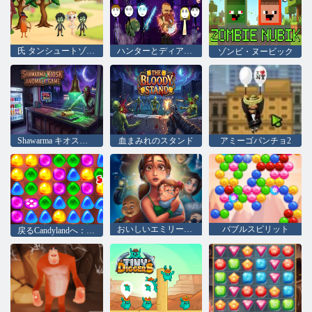
氏 タンシュートゾンビ
ハンターとディアブロ
ゾンビ・ヌービック
Shawarma キオスク異常ゲーム
血まみれのスタンド
アミーゴパンチョ2
おいしいエミリーの希望＆フィアーズ
バブルスピリット
戻るCandylandへ：エピソード2