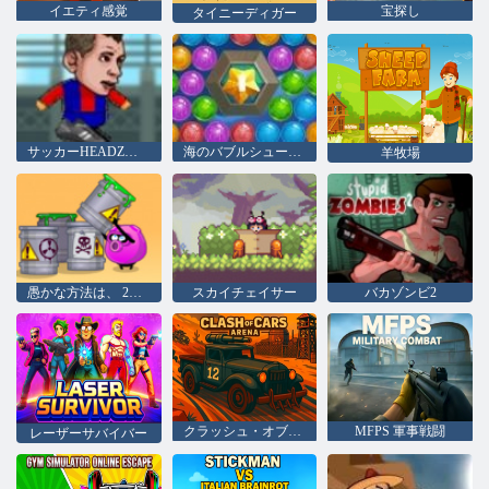
イエティ感覚
宝探し
タイニーディガー
サッカーHEADZカップ2
海のバブルシューター
羊牧場
愚かな方法は、 2をダイに
スカイチェイサー
バカゾンビ2
クラッシュ・オブ・カーズ・アリーナ
MFPS 軍事戦闘
レーザーサバイバー