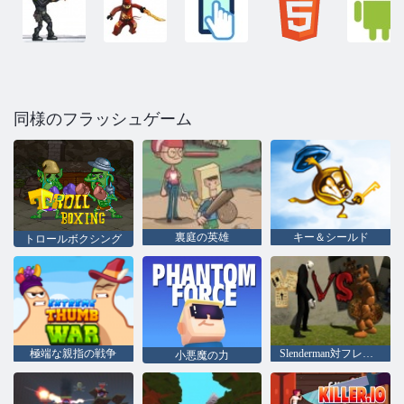
同様のフラッシュゲーム
裏庭の英雄
キー＆シールド
トロールボクシング
極端な親指の戦争
Slenderman対フレディThe Fazbear
小悪魔の力