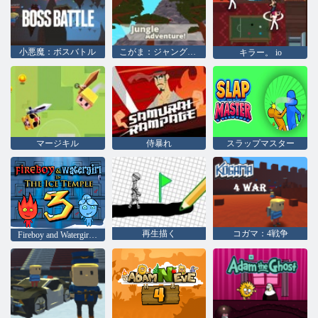
小悪魔：ボスバトル
こがま：ジャングルアドベンチャー
キラー。 io
マージキル
侍暴れ
スラップマスター
再生描く
コガマ：4戦争
Fireboy and Watergirl 3：The Ice Temple