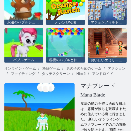
永遠のバブルシューター
マジョンフォルトゥナ
オレンジ牧場
バブルゲーム
秘密のバブルと仲間たち
おいしいエミリーのホームスイートホーム
オンライン・ゲーム
格闘ゲーム
男の子のためのゲーム
アクション
ファイティング
タッチスクリーン
Html5
アンドロイド
マナブレード
Mana Blade
魔法の能力を持つ勇敢な戦士
は、悪魔が彼らを破壊するた
めに住んでいる島に行きまし
た。 新しいオンラインゲー
ムマナブレードでのこの冒険
で彼を助けます。 画面上の