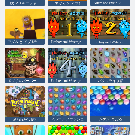
コガマスキージャンプ！
Adam and Eve：アダム・ザ・ゴースト
アダム と イブ4
アダム と イブ 8ラブクエスト
Fireboy and Watergirl 1：The Forest Temple
Fireboy and Watergirl 2：The Light Temple
ボブザロバーバー5：テンプルアドベンチャー
Fireboy and Watergirl 4：クリスタル寺院
バタフライ京都
フルーツ クラッシュ
ムゲン ば ぶる
呪われた宝物2