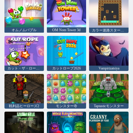
オムノムバブル
OM Nom Tower 3d
カラー迷路スター検索
カット・ザ・ロープの実験
カットロープ2026
Vampirizatsiya
戦利品ヒーローズ2
モンスター寺
Taptasticモンスター