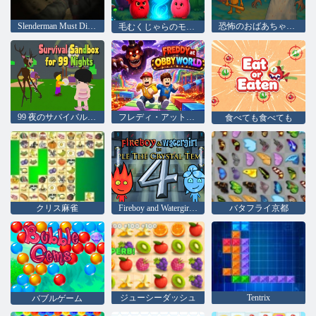
Slenderman Must Die：産業廃棄物
恐怖のおばあちゃんプレイルーム
毛むくじゃらのモンスターをマージする
99 夜のサバイバル サンドボックス
フレディ・アット・オビー・ワールド
食べても食べても
クリス麻雀
Fireboy and Watergirl 4：クリスタル寺院
バタフライ京都
ジューシーダッシュ
Tentrix
バブルゲーム