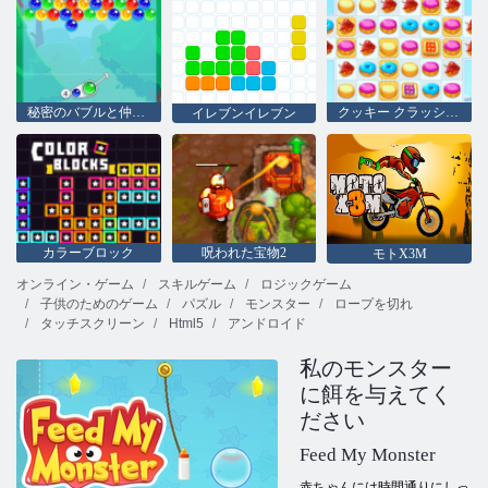
秘密のバブルと仲間たち
クッキー クラッシュ 2
イレブンイレブン
カラーブロック
呪われた宝物2
モトX3M
オンライン・ゲーム
スキルゲーム
ロジックゲーム
子供のためのゲーム
パズル
モンスター
ロープを切れ
タッチスクリーン
Html5
アンドロイド
私のモンスター
に餌を与えてく
ださい
Feed My Monster
赤ちゃんには時間通りにしっ