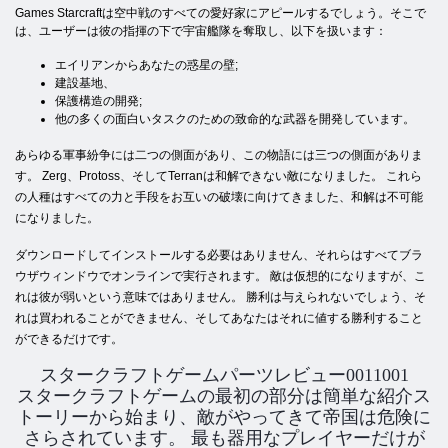
Games Starcraftは空中戦のすべての愛好家にアピールするでしょう。そこで
は、ユーザーは彼の指揮の下で宇宙艦隊を奪取し、以下を扱います：
エイリアンからあなたの惑星の壁;
建設基地、
保護構造の開発;
他の多くの面白いタスクのための致命的な武器を開発しています。
あらゆる軍事紛争には二つの側面があり、この物語には三つの側面がありま
す。 Zerg、Protoss、そしてTerranは和解できない敵になりました。 これら
の人種はすべての力と手段をお互いの破壊に向けてきました、和解は不可能
になりました。
ダウンロードしてインストールする必要はありません、それらはすべてブラ
ウザウィンドウでオンラインで実行されます。 敵は仮想的になりますが、こ
れは彼が弱いという意味ではありません。 勝利は与えられないでしょう、そ
れは買われることができません、そしてあなたはそれに値する勝利すること
ができるだけです。
スタークラフトゲームパーツレビュー0011001
スタークラフトゲームの最初の部分は簡単な紹介ス
トーリーから始まり、敵がやってきて帝国は危険に
さらされています。 最も器用なプレイヤーだけが