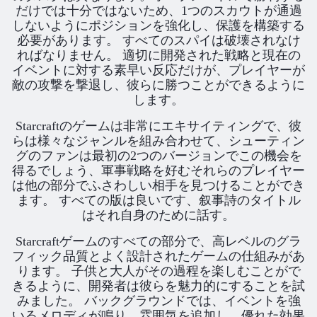
だけでは十分ではないため、1つのスカウトが通過
しないようにポジションを強化し、保護を構築する
必要があります。 すべてのスパイは破壊されなけ
ればなりません。 適切に開発された戦略と現在の
イベントに対する素早い反応だけが、プレイヤーが
敵の攻撃を撃退し、彼らに勝つことができるように
します。
Starcraftのゲームは非常にエキサイティングで、彼
らは様々なジャンルを組み合わせて、シューティン
グのファンは最初の2つのバージョンでこの機会を
得るでしょう、軍事戦略を好むそれらのプレイヤー
は他の部分でふさわしい相手を見つけることができ
ます。 すべての版は良いです、叙事詩のタイトル
はそれ自身のために話す。
Starcraftゲームのすべての部分で、高レベルのグラ
フィック品質とよく設計されたゲームの仕組みがあ
ります。 子供と大人がその過程を楽しむことがで
きるように、開発者は彼らを魅力的にすることを試
みました。 バックグラウンドでは、イベントを強
いるメロディが鳴り、雰囲気を追加し、優れた効果