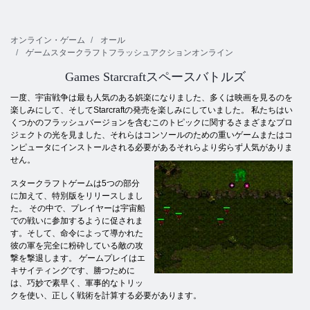
オンライン・ゲーム
オール
ゲームスタークラフトフラッシュアクションオンライン
Games Starcraftスペースバトルズ
一度、宇宙戦争は最も人気のある娯楽になりました、多くは映画を見るのを
楽しみにして、そしてStarcraftの発売を楽しみにしていました。 私たちはい
くつかのフラッシュバージョンを含むこのトピックに関するさまざまなプロ
ジェクトの光を見ました、それらはコンソールのための重いゲームまたはコ
ンピュータにインストールされる必要があるそれらより劣らず人気がありま
せん。
スタークラフトゲームは5つの部分
に加えて、特別版をリリースしまし
た。 その中で、プレイヤーは宇宙船
での戦いに参加するように促されま
す。そして、命令によって導かれた
彼の軍を完全に粉砕している敵の攻
撃を撃退します。 ゲームプレイはエ
キサイティングです、勝つために
は、巧妙で素早く、軍事的なトリッ
クを使い、正しく戦術を計算する必要があります。