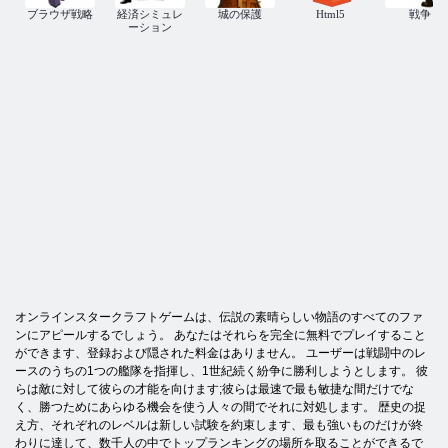
ブラウザ戦略
経済シミュレ
城の保護
Html5
戦争
ーション
オンラインスタークラフトゲームは、伝説の素晴らしい物語のすべてのファ
ンにアピールするでしょう。 あなたはそれらを完全に無料でプレイすること
ができます、登録および隠された料金はありません。 ユーザーは戦闘中のレ
ースのうちの1つの艦隊を指揮し、1世紀続く紛争に勝利しようとします。 彼
らは敵に対して彼らの才能を向けます;彼らは最速で最も敏捷な間だけでな
く、勝つためにあらゆる機会を使う人々の間でそれに対処します。 歴史の捉
え方、それぞれのレベルは新しい試験を約束します、最も強いものだけが終
わりに達して、数千人の中でトップランキングの場所を取ることができるで