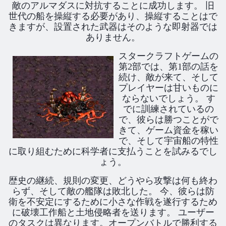
敵のアルマダスに対抗することに成功します。 旧
世代の船を操縦する必要があり、操縦することはで
きますが、設置された武器はそのような即射器では
ありません。
スタークラフトゲームの
第2部では、第1部の話を
続け、敵が来て、そして
プレイヤーは甘いものに
ならないでしょう。 す
でに訓練されているの
で、彼らは勝つことがで
きて、ゲーム資金を稼い
で、そして宇宙船の特性
に取り組むために科学者に支払うことを試みるでし
ょう。
歴史の継続、規則の変更、どうやら攻撃は何も終わ
らず、そして敵の艦隊は敗北した。 今、彼らは防
衛を不安定にするために小さな作戦を遂行するため
に破壊工作船と土地侵略者を送ります。 ユーザー
のタスクは異なります。オープンバトルで勝利する