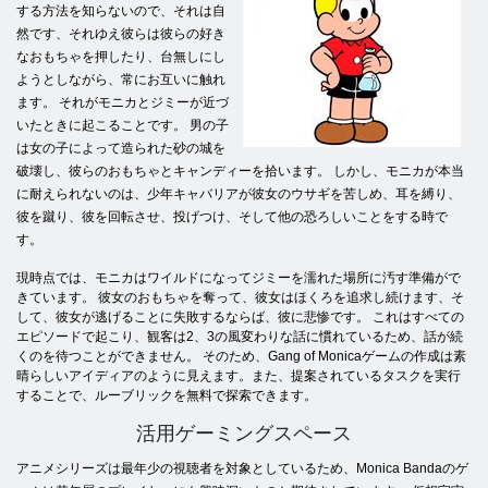
する方法を知らないので、それは自
然です、それゆえ彼らは彼らの好き
なおもちゃを押したり、台無しにし
ようとしながら、常にお互いに触れ
ます。 それがモニカとジミーが近づ
いたときに起こることです。 男の子
は女の子によって造られた砂の城を
破壊し、彼らのおもちゃとキャンディーを拾います。 しかし、モニカが本当
に耐えられないのは、少年キャバリアが彼女のウサギを苦しめ、耳を縛り、
彼を蹴り、彼を回転させ、投げつけ、そして他の恐ろしいことをする時で
す。
現時点では、モニカはワイルドになってジミーを濡れた場所に汚す準備がで
きています。 彼女のおもちゃを奪って、彼女はほくろを追求し続けます、そ
して、彼女が逃げることに失敗するならば、彼に悲惨です。 これはすべての
エピソードで起こり、観客は2、3の風変わりな話に慣れているため、話が続
くのを待つことができません。 そのため、Gang of Monicaゲームの作成は素
晴らしいアイディアのように見えます。また、提案されているタスクを実行
することで、ルーブリックを無料で探索できます。
活用ゲーミングスペース
アニメシリーズは最年少の視聴者を対象としているため、Monica Bandaのゲ