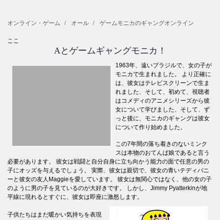
オンライン・ゲーム
オール
ゲームモニカのギャングオンライン
ここ
Aとゲームギャングモニカ！
1963年、遠いブラジルで、女の子が
モニカで生まれました。 より正確に
は、彼女はテレビスクリーンで生ま
れました、そして、初めて、視聴者
はコメディのアニメシリーズから彼
女について学びました、そして、ず
っと後に、モニカのギャングは彼女
について作り始めました。
この7年間の落ち着きのないミンク
スは本物のおてんば娘であると言う
必要があります。 彼女は戦闘と自分自身に立ち向かう能力の面で任意の男の
子にオッズを与えるでしょう。 実際、彼女は親切で、彼女の青いテディバニ
ーと彼女の友人Maggieを愛しています。 彼女は無関心ではなく、他の女の子
のように男の子を見ているのが大好きです。 しかし、Jimmy Pyatterkinが地
平線に現れるとすぐに、彼女は即座に激怒します。
子供たちはまだ暖かい気持ちを表現