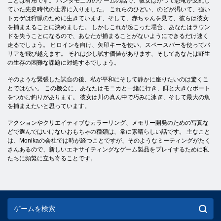
ことは有用です。 バンダモニカのゲームの話で、彼女はかつて恐竜が支配し
ていた先史時代の世界に入りました。 これらのひどい、のどが渇いて、強い
トカゲは狩猟のために生きています、そして、赤ちゃんを見て、彼らは彼女
を捕まえることに決めました。 しかしこれが起こった場合、あなたはラウン
ドを失うことになるので、あなたが捕まることがないようにできるだけ速く
走るでしょう。 ヒロインを向け、矢印キーを使い、スペースバーを使ってバ
リアを飛び越えます。 それは少し試す価値があります、そしてあなたは野生
の生存の困難な課題に対処するでしょう。
そのような緊張した試合の後、私が平和にそして静かに座りたいのは驚くこ
とではない。 この機会に、あなたはモニカと一緒に行き、餌と大きなボート
をつかむ釣りがあります。 彼女は川の真ん中で巧みに泳ぎ、そして最大の魚
を捕まえたいと思っています。
アクションやクリエイティブなカラーリング、メモリー開発のための写真な
どで選んではいけないおもちゃの種類は、常に素晴らしい話です。 主なこと
は、Monikaの会社では時が経つことですが、そのようなミーティングがたく
さんあるので、新しいエキサイティングなゲーム製品をプレイするために私
たちに頻繁に立ち寄ることです。