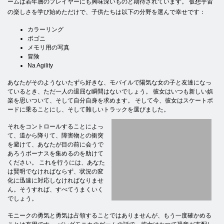
ームは若年層のプレイヤーにも興味深いものと期待されています。 仮想宇宙
の楽しさを学び始めただけで、子供たちは以下の分野を選んで幸せです：
カラーリング
ポゴニ
メモリ用の写真
冒険
Na Agility
あなたがそのようないたずら好きな、モバイルで陽気な女の子と友達になっ
ているとき、ただ一人の退屈な瞬間はないでしょう。 彼女はいつも新しい娯
楽を思いついて、そして自分自身を求めます。 そして今、彼女はスケートボ
ードに乗ることにし、そして難しいトラックを選びました。
それをコントロールすることによっ
て、道から降りて、障害物との衝突
を避けて、あなたが目の前に会うで
あろうボーナスを集めるのを助けて
ください。 これを行うには、あなた
は賢明でなければならず、状況の変
化に迅速に対応しなければなりませ
ん。そうすれば、すべてうまくいく
でしょう。
モニークの勇気と勇気は占領することではありませんが、もう一度確かめる