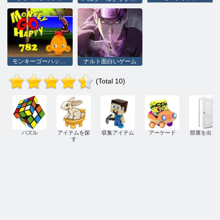
モンキーゴーハッピーステージ 782
ナルト面白いゲーム
(Total 10)
パズル
アイテムを探
収集アイテム
アーケード
部屋を出ま
す