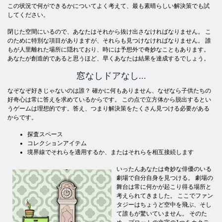
この状況で何ができるかについてよく考えて、最も素晴らしい解決策でも試
してください。
閉じた空間にいるので、あなたはそれから抜け出さなければなりません。 こ
のために特別な項目がありますが、それらも見つけなければなりません。 誰
もが人里離れた場所に隠れており、時には予想外で奇妙なこともあります。
あなたが創造的であると思うほど、早くあなたは結果を達成するでしょう。
窓なしドアなし...
なぞなぞ好きじゃないのは誰？ 確かに何もありません、なぜなら子供たちの
好奇心は常に答えを求めているからです。 この点で立方体から脱出するとい
うゲームは理想的です。答え、つまり解決策をたくさん見つける必要がある
からです。
探査スペース
コレクションアイテム
境界線でそれらを適用するか、またはそれらを相互接続します
いったんあなたは奇妙な俳優のいる
劇場で自分自身を見つける。 劇場の
舞台は常に何かが起こり得る場所と
考えられてきました。 ここでファン
タジーはちょうど空中を飛ぶ、そし
て誰もが驚いていません。 そのた