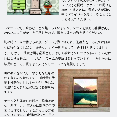
め、プロットの文字の1つをカクテ
ルで扱うと同時にポケットの周りを
agemするときは、普通の人が口の
中にドライバーを見つけることにな
ると考えてください。
ステージでも、奇妙なことが起こっていますが、シーンを演じる俳優があな
たのために手がかりを用意したので、慎重に彼らの数を見てください。
別の時に、立方体からの脱出ゲームが湖に送られ、刑務所を出るためには釣
りに行かなければなりません。 もう一度見回して、必ず餌を見つけましょ
う。 しかし、彼女は餌を必要とし、そして彼女はクローゼットの中にいなけ
ればなりません。 もちろん、ワームの場所は変わっています、しかしそれは
結局のところ、長すぎる人はクリーニングを無視しました。
川にギアを投入し、水があなたを連
れて来るのを待ちます。 捕獲量も予
測不可能かもしれませんが、それは
間違いなくあなたの状況に影響を与
えます。
ゲーム立方体からの脱出：季節はか
なりきびしい。 主人公は部屋の中で
閉じられており、そこから出る方法
を知りません。 時間が経つと、日と