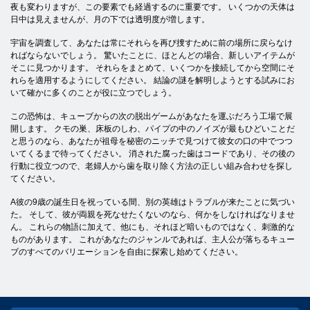
夜も変わりますが、この要素でも経過するのに重要です。 いくつかの天体は
日中は見えませんが、月の下では透明度が増します。
宇宙を調査して、あなたは常にそれらを再び捜すために前の場所に戻らなけ
ればならないでしょう。 驚いたことに、ほとんどの場合、新しいアイテムが
そこに見つかります。 それらをまとめて、いくつかを接続してから空間にそ
れらを適用するようにしてください。 結論の謎を解明しようとする試みにお
いて確かに多くのことが役に立つでしょう。
この恐怖は、キューブからの次の脱出ゲームがあなたを運ぶだろう工場で展
開します。 クモの巣、床板のしわ、パイプの中のノイズが最もひどいことだ
と思うのなら、あなたが祖母を秘密のニッチで見つけて彼女の口の中でつつ
いてくるまで待ってください。 消された腐った歯はコードであり、その後の
行動に役立つので、老婦人から歯を取り除く方法の正しい組み合わせを探し
てください。
A彼の9歳の誕生日を祝っている間、別の英雄はトラブルが来たことに気づい
た。 そして、彼が両親を死なせたくないのなら、何かをしなければなりませ
ん。 これらの物語に加えて、他にも、それほど暗いものではなく、刺激的な
ものがあります。 これがあなたのジャンルであれば、主人公が落ちるキュー
ブのすべてのバリエーションを自由に探索し始めてください。