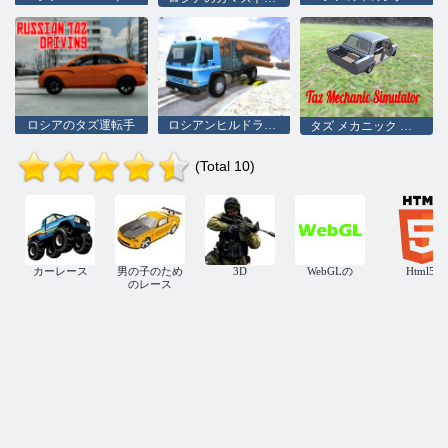
ロシアのタズ運転手
ロシアンヒルドライバー
タズ メカニック シミュレーター
(Total 10)
カーレース
男の子のため
3D
WebGLの
Html5
のレース