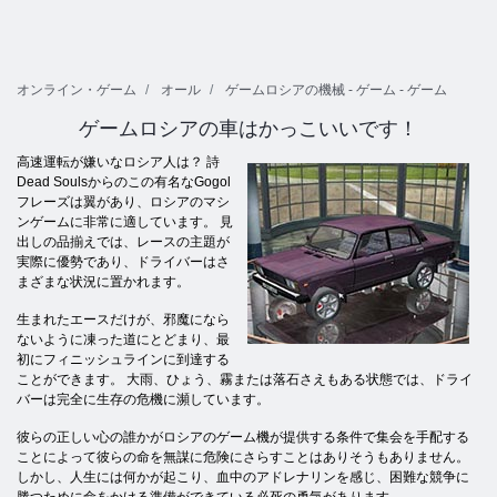
オンライン・ゲーム
オール
ゲームロシアの機械 - ゲーム - ゲーム
ゲームロシアの車はかっこいいです！
高速運転が嫌いなロシア人は？ 詩
Dead Soulsからのこの有名なGogol
フレーズは翼があり、ロシアのマシ
ンゲームに非常に適しています。 見
出しの品揃えでは、レースの主題が
実際に優勢であり、ドライバーはさ
まざまな状況に置かれます。
生まれたエースだけが、邪魔になら
ないように凍った道にとどまり、最
初にフィニッシュラインに到達する
ことができます。 大雨、ひょう、霧または落石さえもある状態では、ドライ
バーは完全に生存の危機に瀕しています。
彼らの正しい心の誰かがロシアのゲーム機が提供する条件で集会を手配する
ことによって彼らの命を無謀に危険にさらすことはありそうもありません。
しかし、人生には何かが起こり、血中のアドレナリンを感じ、困難な競争に
勝つために命をかける準備ができている必死の勇気があります。