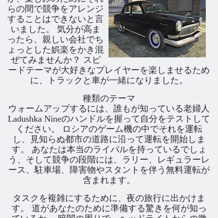
らの間で競争をアレンジ
することはできないと言
いました。 気分が高ま
ったら、親しい会社でち
ょっとした娯楽をかき混
ぜてみませんか？ スピ
ードテーマが大好きなプレイヤーを楽しませるため
に、トラックと車が一緒になりました。
種類のテーマ
ウォームアップするには、誰もが知っている老婦人
Ladushka Nineのハンドルを握って自分をテストして
ください。 ロシアのゲーム機の中でそれを運転
し、見知らぬ都市の道路に沿って運転を開始しま
す。 あなたは本当のライバルを持っているでしょ
う、そして競争の段階には、ラリー、レギュラーレ
ース、駐車場、障害物やスタントを伴う無料運転が
含まれます。
タスクを複雑にするために、夜の旅行に出かけま
す。 道があなたのために準備する驚きを何が知っ