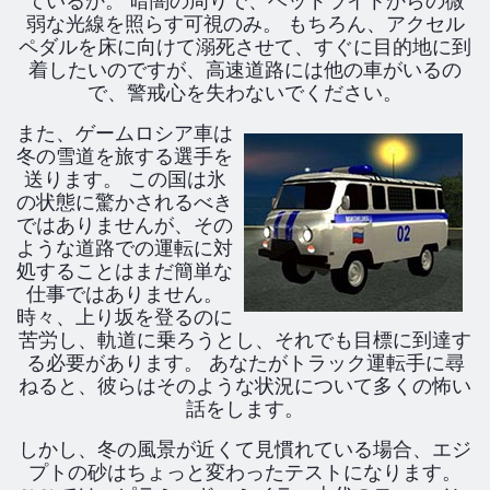
ているか。 暗闇の周りで、ヘッドライトからの微
弱な光線を照らす可視のみ。 もちろん、アクセル
ペダルを床に向けて溺死させて、すぐに目的地に到
着したいのですが、高速道路には他の車がいるの
で、警戒心を失わないでください。
また、ゲームロシア車は
冬の雪道を旅する選手を
送ります。 この国は氷
の状態に驚かされるべき
ではありませんが、その
ような道路での運転に対
処することはまだ簡単な
仕事ではありません。
時々、上り坂を登るのに
苦労し、軌道に乗ろうとし、それでも目標に到達す
る必要があります。 あなたがトラック運転手に尋
ねると、彼らはそのような状況について多くの怖い
話をします。
しかし、冬の風景が近くて見慣れている場合、エジ
プトの砂はちょっと変わったテストになります。