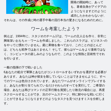
開発の開始時に、あって
も、著者自身がアイデアの
ようになりますどのように
成功したかわからないが、
それらは、その作成に時の選手中毒の流行本当の驚きになるためのために。
ワームを考案したよう？
例えば、1994年に、スタジオのチーム17は、ワームの主人公を作り、非常に
興味深いおもちゃ・ワームを作成しました。 これらのスラグは、ビジネス–の
をやってに慣れていません。庭に果物を食べており、このことのほとんど
は、どちらも戦争ではありません！ そして、彼らはゲームをより漫画ではな
く、コンピュータの楽しみのようなもので、このような情熱と芸術性でそれ
を行います。
一般の指揮の下で戦いました
6あなたの処分で軍隊とあなたがコントロールするいずれかを選択する必要が
あります。 あなたは神が彼女を殺していないことはできませんように、すべ
てのワームは色分けされています。 あなたワームがオンラインでプレイする
と、あなたが割り当てられているだけそれらのすべてを実行して、ご希望の
場合、あなたは再びコマンドの正常行動を賞賛したり敗北の場合には、再度
スクロールすることができ、次のゲームステージ、特に鮮やかな戦いに行く
ことができるようになりますどのようなタスクを見つけますミスを分析しま
す。