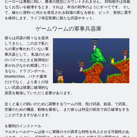
ヒーローは勇敢に戦い、勝者の慈悲にカウントされません。 対戦相手は容赦
なくお互いを破壊するとき、それは、本当の戦争のようにすべてです。 そし
て、確かに便利–に何かを発見される戦場の異なる箱を、ピック、形状に選手
を維持します。ライフ肯定医療に新たな武器やキット。
ゲームワームの軍事兵器庫
彼らは武器の様々なを提供
してきたし、この点で私た
ちの軍が奪われていない軍
事兵器として。 私達のため
のバズーカとさえ核弾頭が
多かれ少なかれ精通してい
るなら、ドラゴンボール、
blowtorches、バナナ爆弾
だけでなく、より多くの珍
しい武器は慎重に破壊的な
資質を勉強していただく必要があります。
近くと遠くの戦いのために調整するワームの殻、投げ武器、銃器、で武装。
空爆のための機器、動物を爆発し、まだ彼らは特定の状況で自己破壊をする
ことができますがあります。
を勝利のインストール
マルチレベルゲームは徐々に軍隊のその異常な特性を向上させる可能性があ