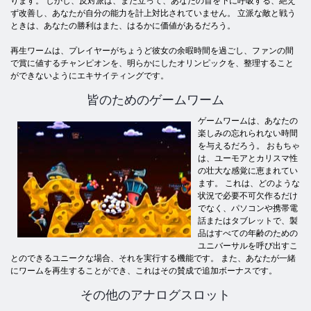
ります。 しかし、反対派は、まだ立って、あなたの首を下に呼吸する、絶え
ず改善し、あなたが自分の能力を計上対比されていません。 立派な敵と戦う
ときは、あなたの勝利はまた、はるかに価値があるだろう。
再生ワームは、プレイヤーがちょうど彼女の余暇時間を過ごし、ファンの間
で賞に値するチャンピオンを、明らかにしたオリンピックを、整理すること
ができないようにエキサイティングです。
皆のためのゲームワーム
ゲームワームは、あなたの
楽しみの忘れられない時間
を与えるだろう。 おもちゃ
は、ユーモアとカリスマ性
の壮大な感覚に恵まれてい
ます。 これは、どのような
状況で必要不可欠作るだけ
でなく、パソコンや携帯電
話またはタブレットで、製
品はすべての年齢のための
ユニバーサルを呼び出すこ
とのできるユニークな場合、それを実行する機能です。 また、あなたが一緒
にワームを再生することができ、これはその賛成で追加ボーナスです。
その他のアナログスロット