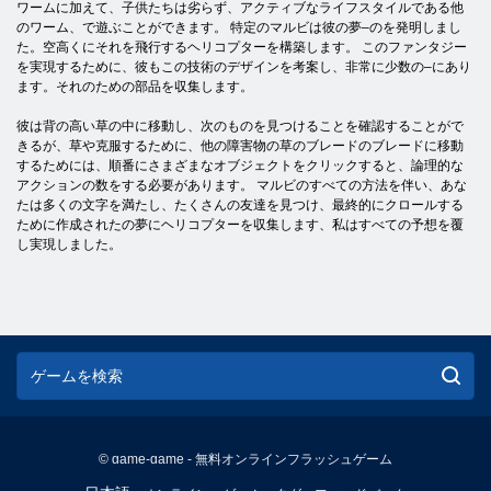
ワームに加えて、子供たちは劣らず、アクティブなライフスタイルである他
のワーム、で遊ぶことができます。 特定のマルビは彼の夢–のを発明しまし
た。空高くにそれを飛行するヘリコプターを構築します。 このファンタジー
を実現するために、彼もこの技術のデザインを考案し、非常に少数の–にあり
ます。それのための部品を収集します。
彼は背の高い草の中に移動し、次のものを見つけることを確認することがで
きるが、草や克服するために、他の障害物の草のブレードのブレードに移動
するためには、順番にさまざまなオブジェクトをクリックすると、論理的な
アクションの数をする必要があります。 マルビのすべての方法を伴い、あな
たは多くの文字を満たし、たくさんの友達を見つけ、最終的にクロールする
ために作成されたの夢にヘリコプターを収集します、私はすべての予想を覆
し実現しました。
© game-game - 無料オンラインフラッシュゲーム
English