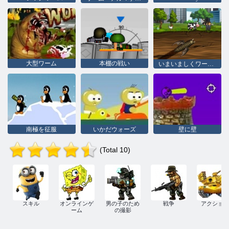
大型ワーム
本棚の戦い
いまいましくワーム2
南極を征服
いかだウォーズ
壁に壁
(Total 10)
スキル
オンラインゲ
男の子のため
戦争
アクション
ーム
の撮影