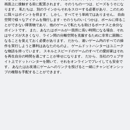
画面上に接触する前に配置されます。 そのうちの一つは、ビーズをうそにな
ります。 私たちは、別のラインからそれをスローする必要があり、このため
に我々はポイントを得ます。 しかし、すべてそう単純ではありません。 自由
空間で様々なアイテムを飛行します - そのうちのいくつかは、ボールに得るこ
とができない障害物であり、他のゲームで私たちを助けるボーナスと余分な
ポイントです。 また、あなたはボールが一箇所に長い時間になる場合、それ
はサイズが大きくなり、ライン間の分離空間を克服するために非常に困難に
なることを覚えておく必要があります。 だから、速いゲーム内のすべての操
作を実行しようと勝利はあなたのものよ。 ゲームドットハンターはユニーク
な物語を持っています。 スキルとスピードのゲームのすべての愛好家はそれ
を再生自分の時間を過ごすことが幸せになります。 だから、当社のウェブサ
イト上でドットハンターを開いて、それをオンラインでプレイしても安全で
す。 あなたはお友達にゲームへのリンクを投げると一緒にチャンピオンシッ
プの種類を手配することができます。