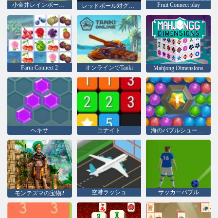
小金井レインボーパルクール
Fruit Connect play
レッドボール対グリーンキング
Farm Connect 2
オンラインでTanki
Mahjong Dimensions
ヘキサ
ユナイト
海のバブルシューター
空港ラッシュ
サッカーバブル
モンテズマの宝物2