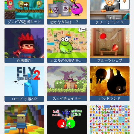
ゾンビVS忍者キッド
愚かな方法は、 2をダイに
クリーミーアイス
忍者蘭丸
カエルの落書きをタップします
フルーツシェフ
スカイチェイサー
バッドランド
ロープ で 飛べ2