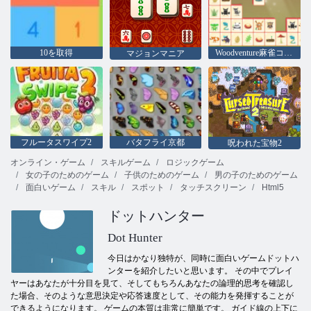
10を取得
Woodventure麻雀コネクト
マジョンマニア
フルータスワイプ2
バタフライ京都
呪われた宝物2
オンライン・ゲーム
スキルゲーム
ロジックゲーム
女の子のためのゲーム
子供のためのゲーム
男の子のためのゲーム
面白いゲーム
スキル
スポット
タッチスクリーン
Html5
ドットハンター
Dot Hunter
今日はかなり独特が、同時に面白いゲームドットハ
ンターを紹介したいと思います。 その中でプレイ
ヤーはあなたが十分目を見て、そしてもちろんあなたの論理的思考を確認し
た場合、そのような意思決定や応答速度として、その能力を発揮することが
できるようになります。 ゲームの本質は非常に簡単です。 ガイド線の上下に