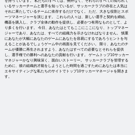
を持っています。 私たちのすべては、例外なく、それらのすべての知られて
いるサッカーチームと選手を知っているが、サッカークラブの存在と人気は
それに果たしているチームに依存するだけでなく。 ただ、大きな役割とスポ
ーツマネージャーを演じます。 これらの人々は、新しい選手と契約を締結、
機器を購入し、クラブ全体の動作を提供し、必要かつ有用なものとして、よ
り多くを行います。 今日、あなたはとてもここにここになり、トップマネー
ジャーであり、あなたは、すべての組織力を示さなければなりません。 慎重
にあなたが大幅にあなたのゲームにあなたを容易にするであろうヒントを与
えることがあるでしょうゲーム中の画面を見てください。 限り、あなたのチ
ームが優勝に再生されますよう、あなたはすべての必要なとそれらを提供
し、選手権での勝利へのあなたの貢献を行います。 ゲームトップ10サッカー
マネジャーかなり興味深く、面白いストーリー。 サッカークラブを管理する
ために、彼の組織的才能をしようとした時間を過ごすためにあなたは本当に
エキサイティングな私たちのサイトでトップ10サッカーマネージャを開きま
す。