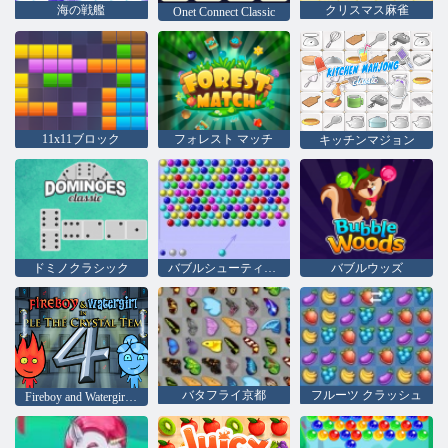
海の戦艦
クリスマス麻雀
Onet Connect Classic
11x11ブロック
フォレスト マッチ
キッチンマジョン
ドミノクラシック
バブルシューティングhtml5
バブルウッズ
バタフライ京都
フルーツ クラッシュ
Fireboy and Watergirl 4：クリスタル寺院