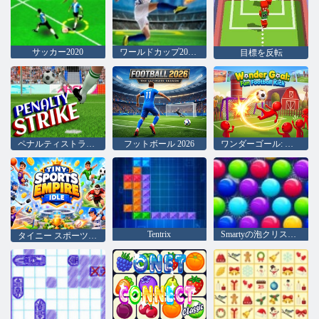
サッカー2020
ワールドカップ2020サッカー
目標を反転
ペナルティストライク
フットボール 2026
ワンダーゴール: 楽しいフットボールキック
Tentrix
Smartyの泡クリスマス版
タイニー スポーツ エンパイア アイドル