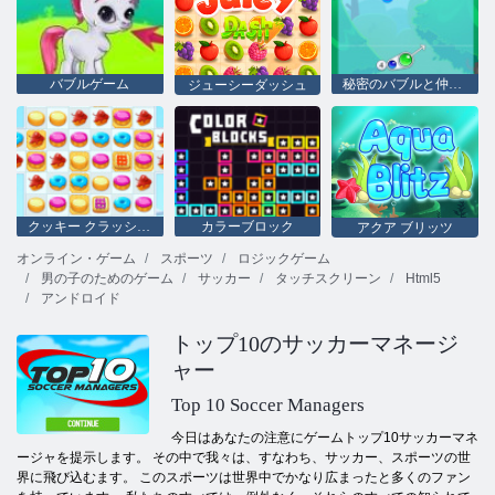
バブルゲーム
秘密のバブルと仲間たち
ジューシーダッシュ
クッキー クラッシュ 2
カラーブロック
アクア ブリッツ
オンライン・ゲーム
スポーツ
ロジックゲーム
男の子のためのゲーム
サッカー
タッチスクリーン
Html5
アンドロイド
トップ10のサッカーマネージ
ャー
Top 10 Soccer Managers
今日はあなたの注意にゲームトップ10サッカーマネ
ージャを提示します。 その中で我々は、すなわち、サッカー、スポーツの世
界に飛び込むます。 このスポーツは世界中でかなり広まったと多くのファン