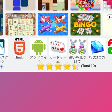
卑劣なジェー
マジックジュ
1212！
ムス
エル
2
クラシック麻
レ
雀3
平面を結合
ビンゴ
チスク
Html5
アンドロイ
カードゲー
違いを見つ
行の3つの
ーン
ド
ム
けて
(Total 10)