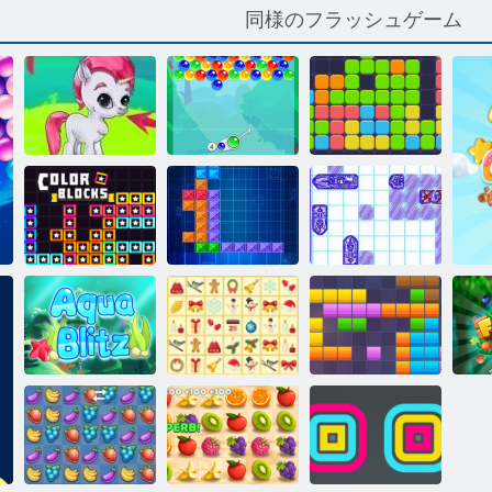
同様のフラッシュゲーム
秘密のバブル
イレブンイレ
バブルゲーム
と仲間たち
ブン
カラーブロッ
ク
Tentrix
海の戦艦
アクア ブリッ
クリスマス麻
フ
ツ
雀
11x11ブロック