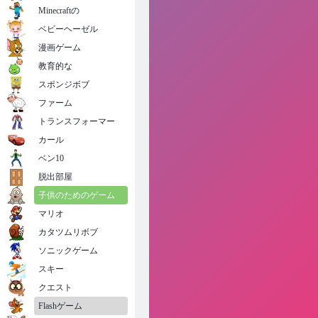
Minecraftの
ベビーヘーゼル
漫画ゲーム
教育的な
スポンジボブ
ファーム
トランスフォーマー
カール
ベン10
脱出部屋
子供のためのゲーム
マリオ
カタツムリボブ
ソニックゲーム
スキー
クエスト
Flashゲーム