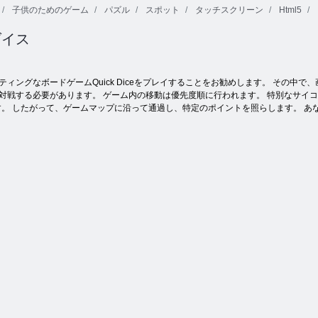
子供のためのゲーム
パズル
スポット
タッチスクリーン
Html5
ダイス
フルーツ クラ
ジューシーダ
スクエアスタ
ッシュ
ッシュ
ッカ
ティングなボードゲームQuick Diceをプレイすることをお勧めします。 その
対戦する必要があります。 ゲーム内の移動は優先度順に行われます。 特別なサイコ
。 したがって、ゲームマップに沿って通過し、特定のポイントを照らします。 あ