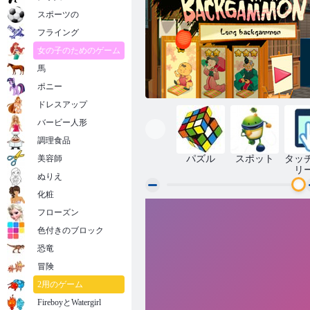
スポーツの
フライング
女の子のためのゲーム
馬
ポニー
ドレスアップ
バービー人形
調理食品
美容師
パズル
スポット
タッ
リ
ぬりえ
化粧
フローズン
寿司バックギャモン
色付きのブロック
恐竜
冒険
2用のゲーム
FireboyとWatergirl