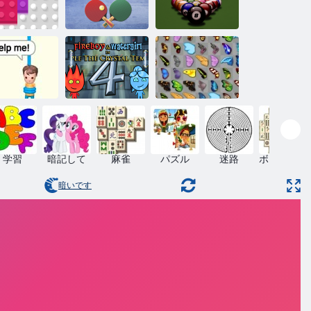
8ボールビリヤ
卓球世界ツア
ードクラシッ
020ブロック
ー
ク
Fireboy and
スキューカ
Watergirl 4：ク
バタフライ京
ット
リスタル寺院
都
学習
暗記して
麻雀
パズル
迷路
ボードゲー
ム
暗いです