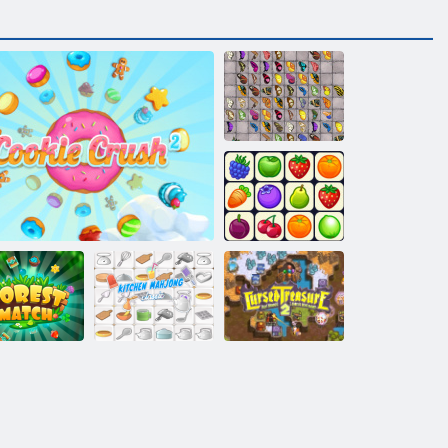
バタフライキ
ョーダイHD
Onet Connect
Classic
ォレスト マ
キッチンマジ
ッチ
クッキー クラッシュ 2
ョン
呪われた宝物2