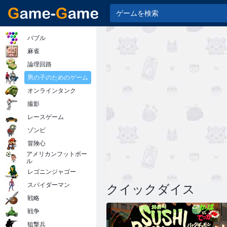
バブル
麻雀
論理回路
男の子のためのゲーム
オンラインタンク
撮影
レースゲーム
ゾンビ
冒険心
アメリカンフットボー
ル
レゴニンジャゴー
スパイダーマン
クイックダイス
戦略
戦争
狙撃兵