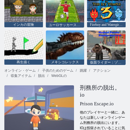
インカの冒険
Fireboy and Watergirl 3：The Ice Temple
ユーロサッカースプリント
再生描く
メキシコレックス
仮面ライダー：ゾンビサバイバル
オンライン・ゲーム
子供のためのゲーム
跳躍
アクション
収集アイテム
脱出
WebGLの
刑務所の脱出。
io
Prison Escape.io
他のプレイヤーと一緒に、あ
なたは新しいオンラインゲー
ム刑務所の脱出にいます。
IOは投獄されていることに気