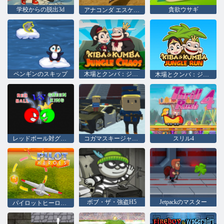
学校からの脱出3d
貪欲ウサギ
アナコンダ エスケープ シミュレーター
ペンギンのスキップ
木場とクンバ：ジャングルカオス
木場とクンバ：ジャングルラン
レッドボール対グリーンキング
コガマスキージャンプ！
スリル4
ボブ・ザ・強盗H5
Jetpackのマスター
パイロットヒーローズ