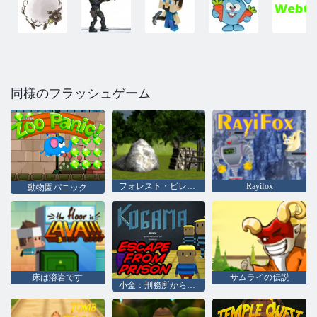
同様のフラッシュゲーム
フォレスト・ビレッジ・ゲッタウェイ第2話
Rayifox
動物園パニック
床は溶岩です
サムライの伝説
小金：刑務所からの脱出