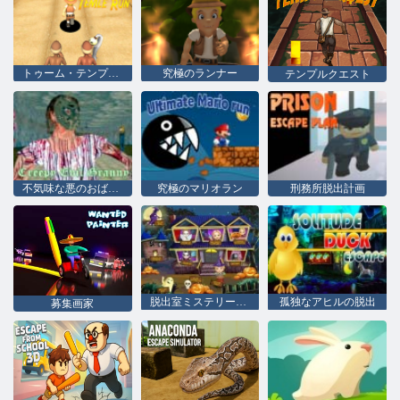
トゥーム・テンプル・ラン
究極のランナー
テンプルクエスト
不気味な悪のおばあちゃん
究極のマリオラン
刑務所脱出計画
脱出室ミステリーワード
孤独なアヒルの脱出
募集画家