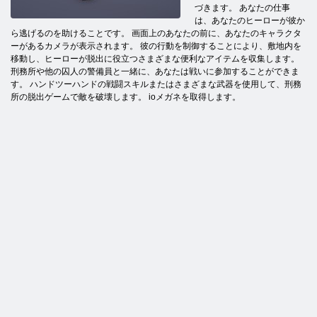
づきます。 あなたの仕事
は、あなたのヒーローが彼か
ら逃げるのを助けることです。 画面上のあなたの前に、あなたのキャラクタ
ーがあるカメラが表示されます。 彼の行動を制御することにより、敷地内を
移動し、ヒーローが脱出に役立つさまざまな便利なアイテムを収集します。
刑務所や他の囚人の警備員と一緒に、あなたは戦いに参加することができま
す。 ハンドツーハンドの戦闘スキルまたはさまざまな武器を使用して、刑務
所の脱出ゲームで敵を破壊します。 ioメガネを取得します。