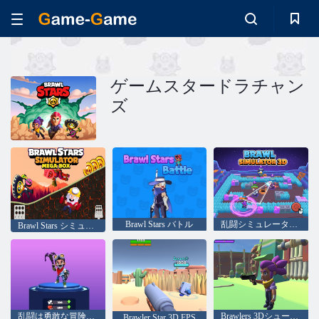
ゲームスタードラチャン
ズ
Brawl Stars バトル
乱闘シミュレーター 3D
Brawl Stars シミュレーター メガボックス
乱闘は勇敢な冒険です
Brawlers 3Dシュータースター
Brawler Star 3D FPS