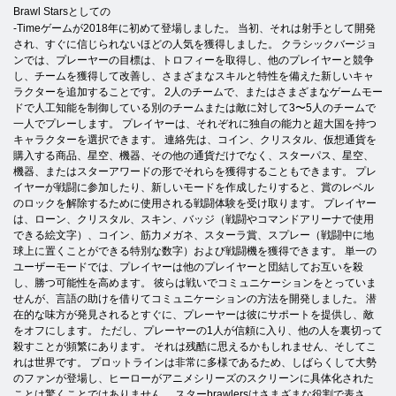
Brawl Starsとしての
-Timeゲームが2018年に初めて登場しました。 当初、それは射手として開発
され、すぐに信じられないほどの人気を獲得しました。 クラシックバージョ
ンでは、プレーヤーの目標は、トロフィーを取得し、他のプレイヤーと競争
し、チームを獲得して改善し、さまざまなスキルと特性を備えた新しいキャ
ラクターを追加することです。 2人のチームで、またはさまざまなゲームモー
ドで人工知能を制御している別のチームまたは敵に対して3〜5人のチームで
一人でプレーします。 プレイヤーは、それぞれに独自の能力と超大国を持つ
キャラクターを選択できます。 連絡先は、コイン、クリスタル、仮想通貨を
購入する商品、星空、機器、その他の通貨だけでなく、スターパス、星空、
機器、またはスターアワードの形でそれらを獲得することもできます。 プレ
イヤーが戦闘に参加したり、新しいモードを作成したりすると、賞のレベル
のロックを解除するために使用される戦闘体験を受け取ります。 プレイヤー
は、ローン、クリスタル、スキン、バッジ（戦闘やコマンドアリーナで使用
できる絵文字）、コイン、筋力メガネ、スターラ賞、スプレー（戦闘中に地
球上に置くことができる特別な数字）および戦闘機を獲得できます。 単一の
ユーザーモードでは、プレイヤーは他のプレイヤーと団結してお互いを殺
し、勝つ可能性を高めます。 彼らは戦いでコミュニケーションをとっていま
せんが、言語の助けを借りてコミュニケーションの方法を開発しました。 潜
在的な味方が発見されるとすぐに、プレーヤーは彼にサポートを提供し、敵
をオフにします。 ただし、プレーヤーの1人が信頼に入り、他の人を裏切って
殺すことが頻繁にあります。 それは残酷に思えるかもしれません、そしてこ
れは世界です。 プロットラインは非常に多様であるため、しばらくして大勢
のファンが登場し、ヒーローがアニメシリーズのスクリーンに具体化された
ことは驚くことではありません。 スターbrawlersはさまざまな役割で表さ