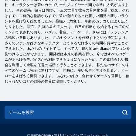
れ、キャラクターは若いカテゴリーのプレイヤーの間で非常に人気がありま
した。 その結果、彼らは再びゲームの世界で彼らの具体化を受け始め、それ
はすでに古典的な物語からすでに遠い物語であった新しい開発の新しいラウ
ンドを受け取り始めましたが、品揃えは増加し、年齢のカテゴリはより広く
なりました。 現在、乱闘の星の主人公は、通常の戦略から始まるすべてのジ
ャンルで表されており、パズル、着色、アーケード、さらにはドレッシング
の幅広い選択もありました。 このセグメントを作成するという決定により、
多くのファンが好きなキャラクターとできるだけ多くの時間を費やすことが
できました。 私たちのサイトでは、すべての可能なBrawl Starsオプションを
見つけることができます。 開発者は本来の作業を行い、今ではすべてのゲー
ムがあらゆるデバイスから利用できるようになったため、この素晴らしい機
会を利用して余暇を任意の場所で行うことができます。 私たちのサイトのす
べてのゲームは完全に無料ですが、同時に、短い広告ビデオを見ると、ヒー
ローをすばやく開発できます。 あなたの好みに合わせてゲームを選択し、信
じられないほどの冒険の世界に没頭してください。
© game-game - 無料オンラインフラッシュゲーム