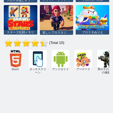
ブロスタ隠しオブジェクト
スターズ乱闘メモリ
ブロスタぬりえ
楽しいブロスタジグソーパズル
(Total 10)
Html5
タッチスクリ
アンドロイド
アーケード
男の子のた
ーン
の撮影