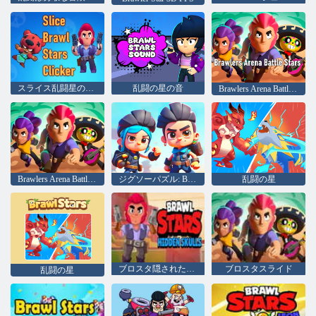
スライス乱闘星のクリッカー
乱闘の星の音
Brawlers Arena Battle Stars
Brawlers Arena Battle Stars
ジグソーパズル: Brawl Stars
乱闘の星
ブロスタ隠された頭蓋骨
ブロスタスライド
乱闘の星