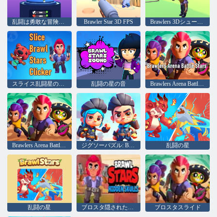
乱闘は勇敢な冒険です
Brawler Star 3D FPS
Brawlers 3Dシュータースター
スライス乱闘星のクリッカー
乱闘の星の音
Brawlers Arena Battle Stars
Brawlers Arena Battle Stars
ジグソーパズル: Brawl Stars
乱闘の星
乱闘の星
ブロスタ隠された頭蓋骨
ブロスタスライド