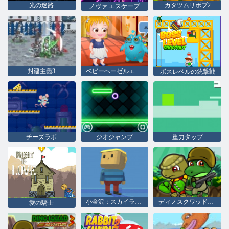
光の迷路
カタツムリボブ2
ノヴァ エスケープ
封建主義3
ベビーヘーゼルエイリアン友達
ボスレベルの銃撃戦
チーズラボ
ジオジャンプ
重力タップ
小金沢：スカイランド
ディノスクワッドアドベンチャー
愛の騎士