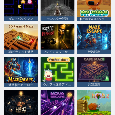
ダム・パックマン
モンスター迷路
私のかわいいペットの友達
3Dピラミッド迷路
ブレインロットからの脱出
迷路脱出
ウルフゥ迷路アドベンチャー
洞窟迷路
迷路脱出ヒーロー