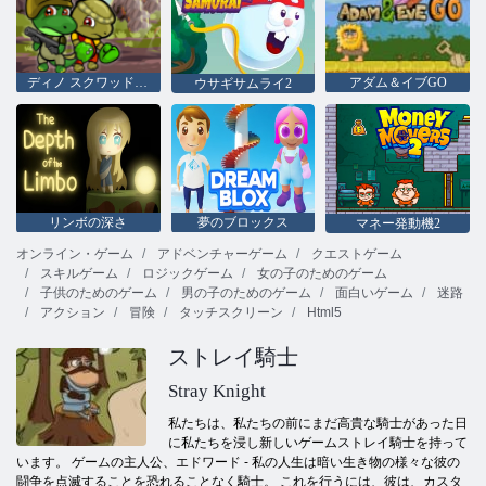
ディノ スクワッド アドベンチャー 3
アダム＆イブGO
ウサギサムライ2
リンボの深さ
夢のブロックス
マネー発動機2
オンライン・ゲーム
アドベンチャーゲーム
クエストゲーム
スキルゲーム
ロジックゲーム
女の子のためのゲーム
子供のためのゲーム
男の子のためのゲーム
面白いゲーム
迷路
アクション
冒険
タッチスクリーン
Html5
ストレイ騎士
Stray Knight
私たちは、私たちの前にまだ高貴な騎士があった日
に私たちを浸し新しいゲームストレイ騎士を持って
います。 ゲームの主人公、エドワード - 私の人生は暗い生き物の様々な彼の
闘争を点滅することを恐れることなく騎士。 これを行うには、彼は、カスタ