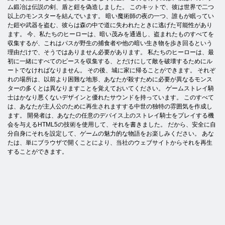
ム鍛冶は伝説の剣、盾と鎧を偽造しました。 このキットで、彼は世界で二つ
以上のモンスターを結んでいます。 暗い魔術師の夜の一つ、誰もが眠ってい
た鎧や武器を盗む、彼らは森の中で道に失われたときに逃げた可能性があり
ます。 今、私たちのヒーローは、暗い茂みを通過し、盗まれたものすべてを
収集するが、これはパスが野生の捕食者や他の暗い生き物を歩き回るという
理由だけで、そうではありません必要があります。 私たちのヒーローは、最
初に一緒にすべてのピースを収集する、とだけにして敵を破壊するためにル
ートでなければなりません。 その後、城に家に帰ることができます。 それぞ
れの場所は、以前より困難な地形、あなたが殺すために必要が異なるモンス
ターの多くとは異なりますことを覚えておいてください。 ゲームストレイ騎
士はかなり悪くないデザインと優れたサウンドを持っています。 このすべて
は、あなたが主人公のために再生されますする中世の独特の雰囲気を作成し
ます。 開発者は、あなたの任意のデバイス上のストレイ騎士をプレイする機
会を与えるHTML5の技術を使用して、それを書きました。 だから、安全に自
分自身にそれを設定して、ゲームの魅力的な物語をお楽しみください。 あな
たは、単にブラウザで開くことにより、当社のウェブサイトからそれを再生
することができます。