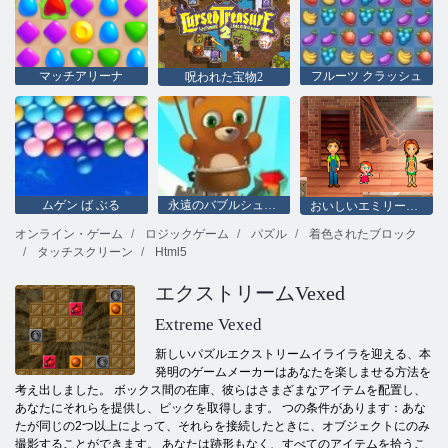
マッチアリーナ
フルーツ クラッシュ
呪われた宝物2
ムゲン ば ぶる
永遠のバブルシューター
おいしいエミリーのホームスイートホーム
オンライン・ゲーム
ロジックゲーム
パズル
着色されたブロック
タッチスクリーン
Html5
エクストリームVexed
Extreme Vexed
新しいパズルエクストリームイライラを迎える、本
発明のゲームメーカーはあなたを楽しませる方法を
考え出しました。 ボックス間の在庫、彼らはさまざまなアイテムを配置し、
あなたにそれらを提供し、ピックを取得します。 つの条件があります：あな
たが同じの2つ以上によって、それらを接続したときに、オブジェクトにのみ
撮影することができます。 あなたは跡形もなく、すべてのアイテムを拾うこ