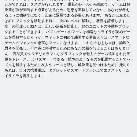
とができれば、タスクが行われます。 最初のレベルから始めて、ゲームは解
決策が脳が関与する必要があるために恩恵を期待していない、あなたが考え
るように強制ではなく、正確に退屈である必要があります。 あなたは左また
は右にブロックを移動する前に、次のレベルに移動し、状況を評価します。
唯一の間違った動きは、正しい決断を防止し、他のユニットの移動をブロッ
クすることができます。 パズルゲームのファンは極端なイライラが認めゲー
ムを理解するだろうが、ウィットに初めて練習する勇気人々は、スマートな
ゲームのジャンルの忠実なファンになります。 これらのおもちゃは、論理的
思考を開発し、不作為に停滞するためにあなたの脳を与えることはありませ
ん。 高品質でクリアなカラフルなグラフィックが魅力のゲーム追加された画
像をトレース。 よりスマートである：競争のようなものを配置することでパ
ズルを解決するために友人やレースと話し、解決策を見つけるために損失で
あれば、自分の携帯電話、タブレットやスマートフォン上でエクストリーム
イライラを再生します。