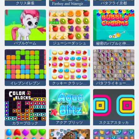
クリス麻雀
バタフライ京都
Fireboy and Watergirl 4：クリスタル寺院
バブルゲーム
ジューシーダッシュ
秘密のバブルと仲間たち
イレブンイレブン
クッキー クラッシュ 2
バタフライキョーダイHD
アクア ブリッツ
スクエアスタッカ
カラーブロック