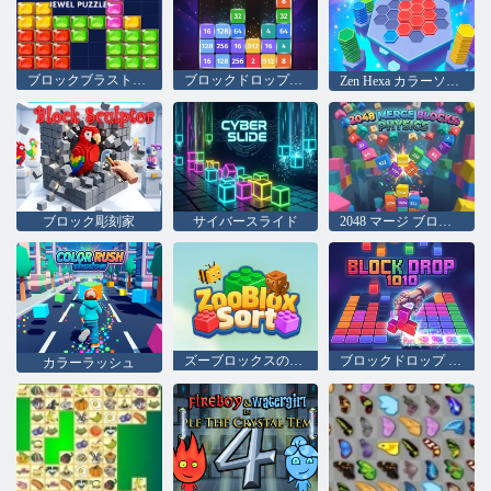
ブロックブラストジュエルパズル
ブロックドロップ2048
Zen Hexa カラーソート
ブロック彫刻家
サイバースライド
2048 マージ ブロック: 物理学
ズーブロックスの並べ替え
ブロックドロップ 1010
カラーラッシュ