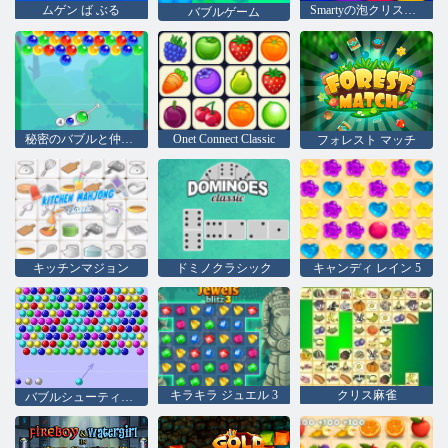
ムゲン ば ぶる
Smartyの泡クリスマス版
バブルゲーム
秘密のバブルと仲間たち
Onet Connect Classic
フォレスト マッチ
キッチンマジョン
ドミノクラシック
キャンディ レイン 5
キラキラ ジュエル 3
クリス麻雀
バブルシューティングhtml5