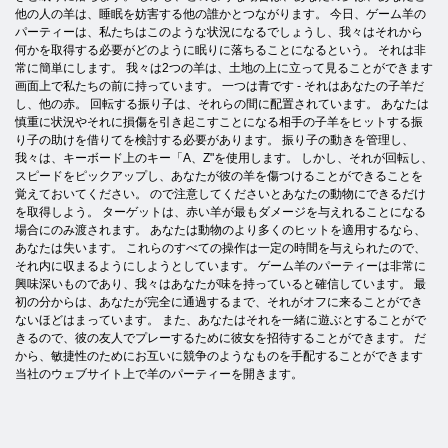
他の人の羊は、睡眠を妨害する他の誰かとつながります。 今日、ゲーム羊の
パーティーは、私たちはこのような状況になるでしょうし、我々はそれから
何かを取得する必要がどのように眠りに落ちることになるという。 それは非
常に簡単にします。 我々は2つの羊は、土地の上に立って見ることができます
画面上で私たちの前に持っています。 一つは青です - それはあなたの子羊だ
し、他の赤。 回転する振り子は、それらの間に配置されています。 あなたは
慎重に状況やそれに損傷を引き起こすことになる相手の子羊をヒットする振
り子の助けを借りてを検討する必要があります。 振り子の動きを管理し、
我々は、キーボード上のキー「A、Z"を使用します。 しかし、それが回転し、
スピードをピックアップし、あなたが彼の羊を傷つけることができることを
覚えておいてください。 ので注意してくださいとあなたの動物にできるだけ
を取得しよう。 ターゲットは、赤い羊が最もダメージを与えれることになる
場合にのみ渡されます。 あなたは動物のより多くのヒットを適用するなら、
あなたは失います。 これらのすべての操作は一定の時間を与えられたので、
それ内に収まるようにしようとしています。 ゲーム羊のパーティーは非常に
興味深いものであり、我々はあなたが味を持っていると確信しています。 最
初の分からは、あなたが完全に通過するまで、それがオフに来ることができ
ないほどはまっています。 また、あなたはそれを一緒に遊ぶとすることがで
きるので、彼の友人でプレーするために彼女を招待することができます。 だ
から、敏捷性のためにお互いに競争のようなものを手配することができます
当社のウェブサイト上で羊のパーティーを開きます。