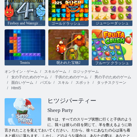
Fireboy and Watergirl 4：クリスタル寺院
ジューシーダッシュ
ゴールドラッシュの宝探し
Tentrix
呪われた宝物2
フルーツ クラッシュ
オンライン・ゲーム
スキルゲーム
ロジックゲーム
女の子のためのゲーム
子供のためのゲーム
男の子のためのゲーム
面白いゲーム
パズル
スキル
スポット
タッチスクリーン
Html5
ヒツジパーティー
Sheep Party
我々は、すべてのスリープ状態に行くと子供のよう
に、我々は彼らの目を閉じて、羊を数えるように助
言されたことを覚えておいてください。 だから、徐々にあなたの心は落ち着
きと眠りに落ちます。 しかし、どのような場合は、あなたの夢は、あなたと