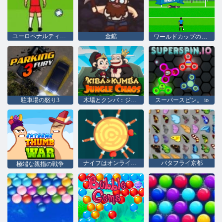
ユーロペナルティ2016
金鉱
ワールドカップのペナルティ
駐車場の怒り3
木場とクンバ：ジャングルカオス
スーパースピン。 io
ナイフはオンラインでヒット
バタフライ京都
極端な親指の戦争