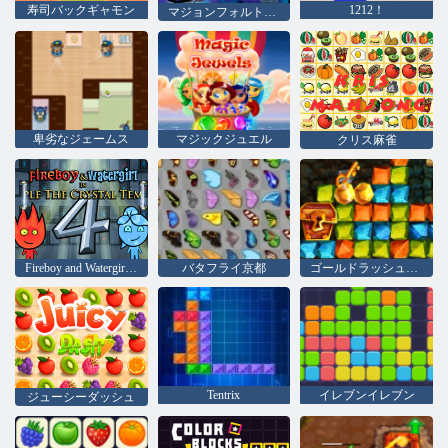
寿司バックギャモン
1212！
マジョンフォルトゥナ
卑劣なジェームス
マジックジュエル
クリス麻雀
Fireboy and Watergirl 4：クリスタル寺院
バタフライ京都
ゴールドラッシュの宝探し
Tentrix
イレブンイレブン
ジューシーダッシュ