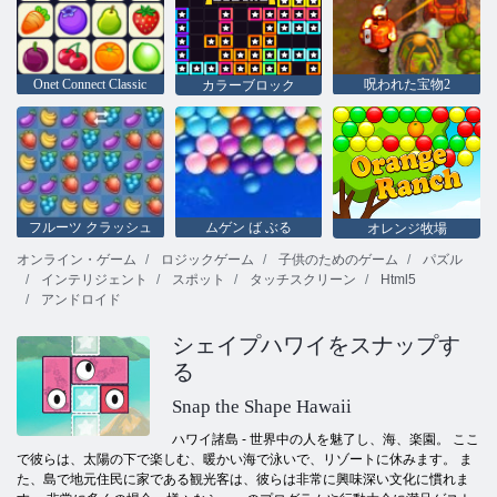
Onet Connect Classic
呪われた宝物2
カラーブロック
フルーツ クラッシュ
ムゲン ば ぶる
オレンジ牧場
オンライン・ゲーム
ロジックゲーム
子供のためのゲーム
パズル
インテリジェント
スポット
タッチスクリーン
Html5
アンドロイド
シェイプハワイをスナップす
る
Snap the Shape Hawaii
ハワイ諸島 - 世界中の人を魅了し、海、楽園。 ここ
で彼らは、太陽の下で楽しむ、暖かい海で泳いで、リゾートに休みます。 ま
た、島で地元住民に家である観光客は、彼らは非常に興味深い文化に慣れま