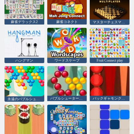
麻雀デラックス2
麻雀コネクト
マスターチェスマルチプレイヤー
ハングマン
ワードスケープ
Fruit Connect play
バブルシューター佐賀
バックギャモンクラシック
永遠のバブルシューター