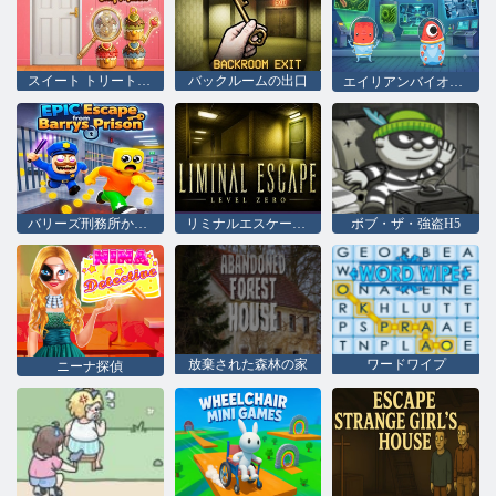
スイート トリート シェフ メイソンを発見
バックルームの出口
エイリアンバイオラボからの脱出
バリーズ刑務所からの壮大な脱出
リミナルエスケープ:レベルゼロ
ボブ・ザ・強盗H5
放棄された森林の家
ワードワイプ
ニーナ探偵