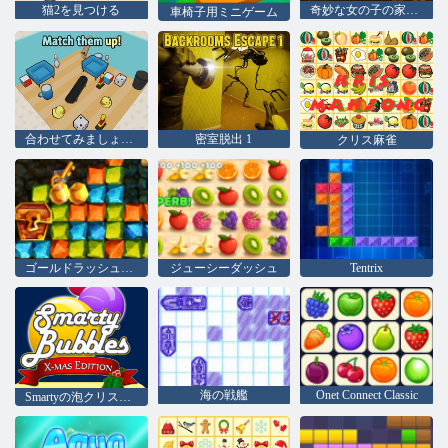
猫2を見つける
奇妙な女の子の家からの脱出
車椅子用ミニゲーム
合わせてみましょう！
密室脱出 1
クリス麻雀
ゴールドラッシュの宝探し
ジューシーダッシュ
Tentrix
海の戦艦
Onet Connect Classic
Smartyの泡クリスマス版