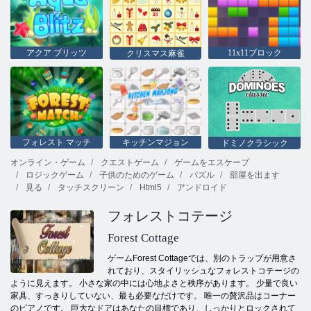
アクア ブリッツ
11x11ブロック
クリスマス麻雀
フォレスト マッチ
キッチンマジョン
ドミノクラシック
オンライン・ゲーム
クエストゲーム
ゲームをエスケープ
ロジックゲーム
子供のためのゲーム
パズル
部屋を出ます
見る
タッチスクリーン
Html5
アンドロイド
フォレストコテージ
Forest Cottage
ゲームForest Cottageでは、別のトラップが用意さ
れており、スタイリッシュなフォレストコテージの
ように見えます。 小さな家の中には心地よさと秩序があります。 少量で良い
家具、すっきりしていない、最も必要なだけです。 唯一の贅沢品はコーナー
のピアノです。 巨大なドアはあなたの目標であり、しっかりとロックされて