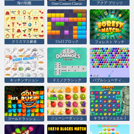
海の戦艦
アクア ブリッツ
Onet Connect Classic
クリスマス麻雀
11x11ブロック
フォレスト マッチ
キッチンマジョン
ドミノクラシック
バブルシューティングhtml5
ジューシーダッシュ
キラキラ ジュエル 3
ゴールドラッシュの宝探し