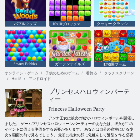
バブルウッズ
クッキー クラッシュ 3
10x10ブロックマッチ
Smarty Bubbles
ガーデンテイルズ
動物園ブーム
オンライン・ゲーム
子供のためのゲーム
着飾る
タッチスクリーン
Html5
アンドロイド
プリンセスハロウィンパーテ
ィー
Princess Halloween Party
アンナ王女は彼女の城でハロウィンボールを開催し
ました。 ゲームプリンセスハロウィーンパーティーのあなたは、彼女がこの
イベントに備える準備をする必要があります。 あなたは自分の寝室にいる少
女を画面の前で見るでしょう。 最初に彼女の顔に化粧をして髪型を作る必要