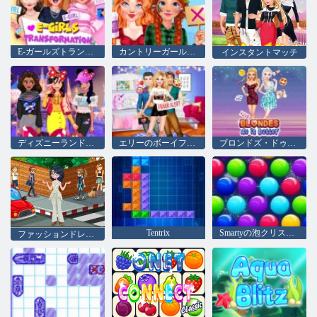
E-ガールズトランスフォーメーション
カントリーガールシティガール
インスタントマッチ
ディズニーランドファッション
エリーのボーイフレンドの脅威
ブロンドズ・ドゥ・イット・ベター
Tentrix
Smartyの泡クリスマス版
ファッションドレスアップ